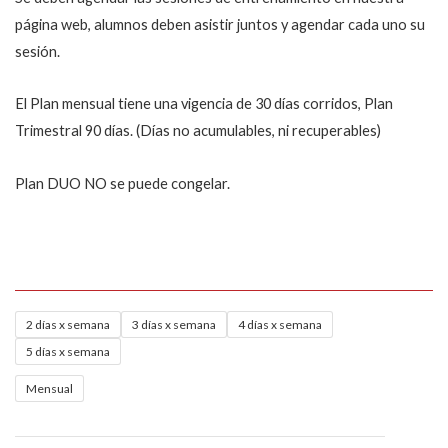
página web, alumnos deben asistir juntos y agendar cada uno su
sesión.
El Plan mensual tiene una vigencia de 30 días corridos, Plan
Trimestral 90 días. (Días no acumulables, ni recuperables)
Plan DUO NO se puede congelar.
PERSONALIZADO
2 días x semana
3 días x semana
4 días x semana
DUO
5 días x semana
(1A8)
Mensual
cantidad