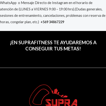
WhatsApp o Mensaje Directo de Instagram en el horario de
atención de
(LUNES a VIERNES 9:00 – 19:00 hrs).
(Dudas generales,
sesiones de entrenamiento, cancelaciones, problemas con reserva de
horas, congelar plan, etc.)
+569 34867229
¡EN SUPRAFITNESS TE AYUDAREMOS A
CONSEGUIR TUS METAS!