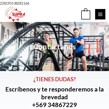
Ir
228195538281166
al
MAI
0
contenido
ME
Contáctanos
¿TIENES DUDAS?
Escríbenos y te responderemos a la
brevedad
+569 34867229