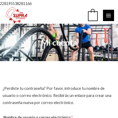
Ir
228195538281166
al
MAI
0
contenido
ME
Mi cuenta
Obligatorio
¿Perdiste tu contraseña? Por favor, introduce tu nombre de
usuario o correo electrónico. Recibirás un enlace para crear una
contraseña nueva por correo electrónico.
Nombre de usuario o correo electrónico
*