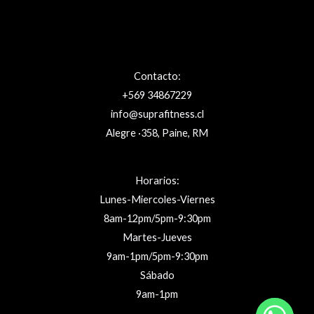
Contacto:
+569 34867229
info@suprafitness.cl
Alegre ·358, Paine, RM
Horarios:
Lunes-Miercoles-Viernes
8am-12pm/5pm-9:30pm
Martes-Jueves
9am-1pm/5pm-9:30pm
Sábado
9am-1pm