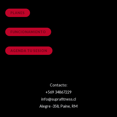
PLANES
FUNCIONAMIENTO
AGENDA TU SESION
Contacto:
+569 34867229
info@suprafitness.cl
Alegre ·358, Paine, RM