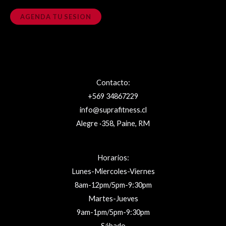
AGENDA TU SESION
Contacto:
+569 34867229
info@suprafitness.cl
Alegre ·358, Paine, RM
Horarios:
Lunes-Miercoles-Viernes
8am-12pm/5pm-9:30pm
Martes-Jueves
9am-1pm/5pm-9:30pm
Sábado