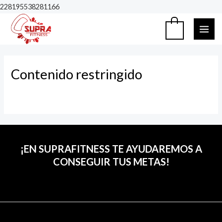
Ir
228195538281166
al
MAI
0
contenido
ME
Contenido restringido
¡EN SUPRAFITNESS TE AYUDAREMOS A
CONSEGUIR TUS METAS!